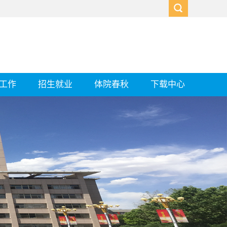
工作
招生就业
体院春秋
下载中心