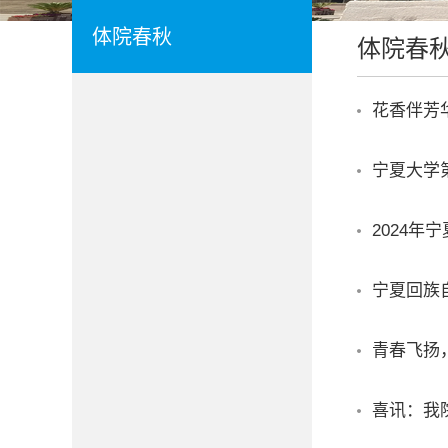
体院春秋
体院春
花香伴芳
宁夏大学
2024
宁夏回族
青春飞扬
喜讯：我