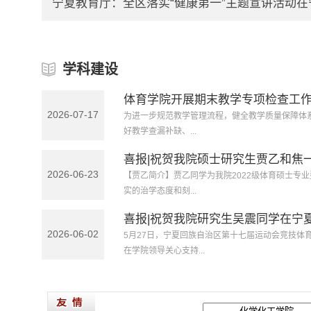
宁夏教育厅：全区落实“健康第一”主题宣讲活动在宁
学科建设
体育学院开展期末教学专项检查工
2026-07-17
为进一步规范教学管理流程，健全教学质量保障体
好教学查漏补缺、...
体育学院
喜报|祝贺我院硕士研究生贾乙和焦一
2026-06-23
【贾乙简介】贾乙同学为我院2022级体育硕士专
实的治学态度和刻...
体育学院
喜报|祝贺我院研究生吴震同学在宁夏
2026-06-02
5月27日，宁夏回族自治区第十七届运动会竞技体
在学院领导关心支持...
体育学院