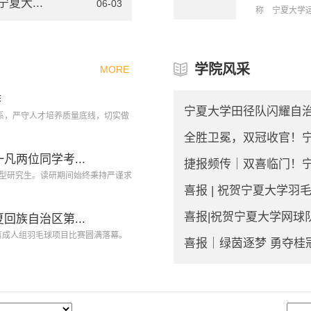
夏大...
06-03
称 宁夏大学运动
学院风采
MORE
作
宁夏大学田径队闪耀自治区十
系，严守人才培养质量底线，切实做
全胜卫冕，双冠收官！宁
凡两位同学考...
捷报频传｜双喜临门！宁
业型研究生。读研期间始终秉持严谨求
喜报 | 祝贺宁夏大学羽
喜报|祝贺宁夏大学网球队
回族自治区第...
育成人组羽毛球项目比赛圆满落幕。
喜报｜绿茵逐梦 勇夺桂冠